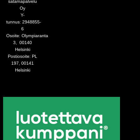
satamapalvelu
Oy
Y-
tunnus: 2948855-
6
Osoite:
Olympiaranta
3,
00140
Helsinki
Postiosoite:
PL
197, 00141
Helsinki