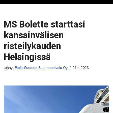
MS Bolette starttasi
kansainvälisen
risteilykauden
Helsingissä
tehnyt
Etelä-Suomen Satamapalvelu Oy
21.4.2023