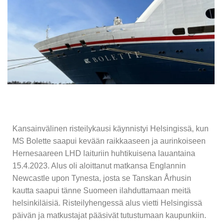
Kansainvälinen risteilykausi käynnistyi Helsingissä, kun
MS Bolette saapui kevään raikkaaseen ja aurinkoiseen
Hernesaareen LHD laituriin huhtikuisena lauantaina
15.4.2023. Alus oli aloittanut matkansa Englannin
Newcastle upon Tynesta, josta se Tanskan Århusin
kautta saapui tänne Suomeen ilahduttamaan meitä
helsinkiläisiä. Risteilyhengessä alus vietti Helsingissä
päivän ja matkustajat pääsivät tutustumaan kaupunkiin.