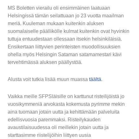
MS Boletten vierailu oli ensimmäinen laatuaan
Helsingissä tämän seilattuaan jo 23 vuotta maailman
meriä. Kuuleman mukaan kuitenkin aluksen
suomalaiselle päällikölle kulmat kuitenkin ovat hyvinkin
tuttuja entuudestaan ollessaan itsekin helsinkiläisiä.
Ensikertaan liittyvien perinteisten muodollisuuksien
ohella myös Helsingin Sataman satamamestari kävi
tervehtimässä aluksen päällystöä.
Alusta voit tutkia lisää muun muassa
täältä
.
Vaikka meille SFPSläisille on karttunut risteilijöistä jo
vuosikymmeniä arvokasta kokemusta pyrimme mekin
aina tuomaan jotain uutta ja kehittämään palveluita
edellisvuosia paremmaksi. Risteilykauden
avaustilaisuudessa oli meillekin jotain uutta ja
starttasimme riistelijöihin liittyen uusia