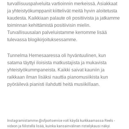
turvallisuuspalveluita vartioinnin merkeissä. Asiakkaat
ja yhteistyökumppanit kiittelivät meitä hyvin aloitetusta
kaudesta. Kaikkiaan palaute oli positiivista ja jatkamme
toiminnan kehittämistä positiivisin mielin.
Turvallisuusalan palveluistamme kerromme lisää
tulevassa blogikirjoituksessamme.
Tunnelma Hernesaaressa oli hyväntuulinen, kun
satama täyttyi iloisista matkustajista ja mukavista
yhteistyökummpaneista. Kaikki saivat kauniin ja
raikkaan ilman lisäksi nauttia pianomusiikista kun
pyöräilevä pianisti ilahdutti heitä musiikillaan.
Instagramistamme @sfportservice voit käydä kurkkaamassa Reels -
videon ja fiilistellä lisää, kuinka kansainvälinen risteilykausi näkyi.