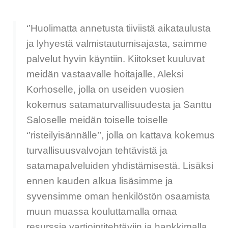
‘’Huolimatta annetusta tiiviistä aikataulusta
ja lyhyestä valmistautumisajasta, saimme
palvelut hyvin käyntiin. Kiitokset kuuluvat
meidän vastaavalle hoitajalle, Aleksi
Korhoselle, jolla on useiden vuosien
kokemus satamaturvallisuudesta ja Santtu
Saloselle meidän toiselle toiselle
‘’risteilyisännälle’’, jolla on kattava kokemus
turvallisuusvalvojan tehtävistä ja
satamapalveluiden yhdistämisestä. Lisäksi
ennen kauden alkua lisäsimme ja
syvensimme oman henkilöstön osaamista
muun muassa kouluttamalla omaa
resurssia vartiointitehtäviin ja hankkimalla