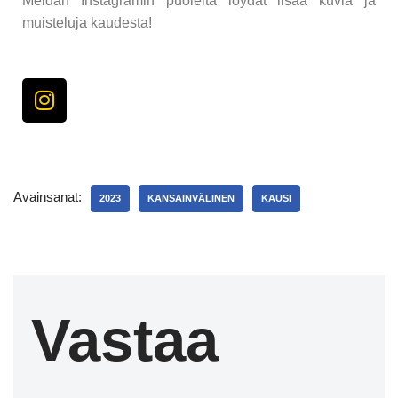
Meidän Instagramin puolelta löydät lisää kuvia ja
muisteluja kaudesta!
Avainsanat:
2023
KANSAINVÄLINEN
KAUSI
Vastaa