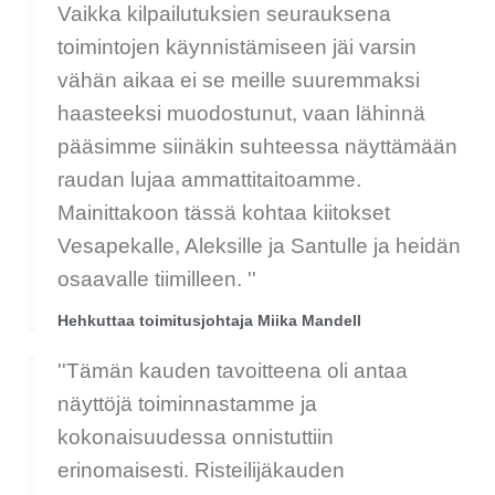
Vaikka kilpailutuksien seurauksena
toimintojen käynnistämiseen jäi varsin
vähän aikaa ei se meille suuremmaksi
haasteeksi muodostunut, vaan lähinnä
pääsimme siinäkin suhteessa näyttämään
raudan lujaa ammattitaitoamme.
Mainittakoon tässä kohtaa kiitokset
Vesapekalle, Aleksille ja Santulle ja heidän
osaavalle tiimilleen. ''
Hehkuttaa toimitusjohtaja Miika Mandell
''Tämän kauden tavoitteena oli antaa
näyttöjä toiminnastamme ja
kokonaisuudessa onnistuttiin
erinomaisesti. Risteilijäkauden