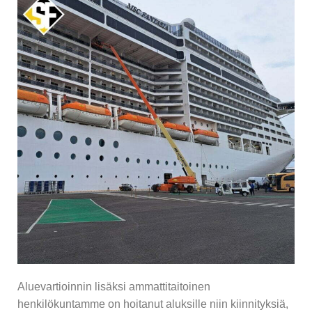
Aluevartioinnin lisäksi ammattitaitoinen
henkilökuntamme on hoitanut aluksille niin kiinnityksiä,