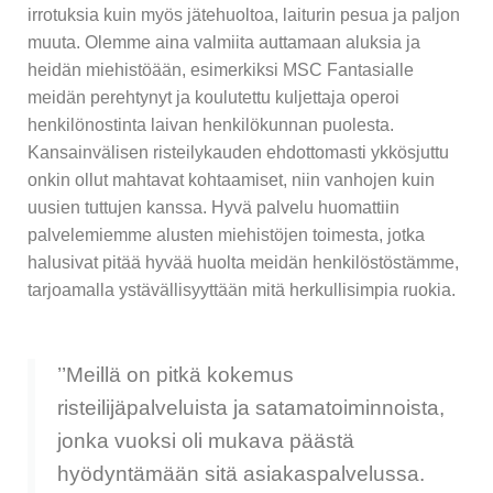
irrotuksia kuin myös jätehuoltoa, laiturin pesua ja paljon
muuta. Olemme aina valmiita auttamaan aluksia ja
heidän miehistöään, esimerkiksi MSC Fantasialle
meidän perehtynyt ja koulutettu kuljettaja operoi
henkilönostinta laivan henkilökunnan puolesta.
Kansainvälisen risteilykauden ehdottomasti ykkösjuttu
onkin ollut mahtavat kohtaamiset, niin vanhojen kuin
uusien tuttujen kanssa. Hyvä palvelu huomattiin
palvelemiemme alusten miehistöjen toimesta, jotka
halusivat pitää hyvää huolta meidän henkilöstöstämme,
tarjoamalla ystävällisyyttään mitä herkullisimpia ruokia.
’’Meillä on pitkä kokemus
risteilijäpalveluista ja satamatoiminnoista,
jonka vuoksi oli mukava päästä
hyödyntämään sitä asiakaspalvelussa.