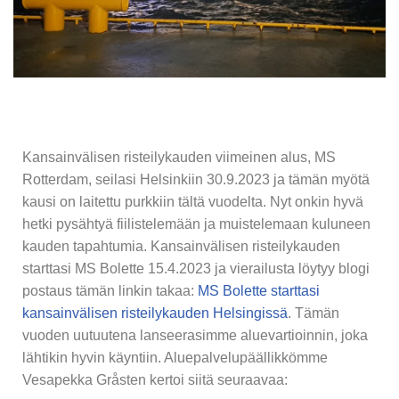
Kansainvälisen risteilykauden viimeinen alus, MS
Rotterdam, seilasi Helsinkiin 30.9.2023 ja tämän myötä
kausi on laitettu purkkiin tältä vuodelta. Nyt onkin hyvä
hetki pysähtyä fiilistelemään ja muistelemaan kuluneen
kauden tapahtumia. Kansainvälisen risteilykauden
starttasi MS Bolette 15.4.2023 ja vierailusta löytyy blogi
postaus tämän linkin takaa:
MS Bolette starttasi
kansainvälisen risteilykauden Helsingissä
. Tämän
vuoden uutuutena lanseerasimme aluevartioinnin, joka
lähtikin hyvin käyntiin. Aluepalvelupäällikkömme
Vesapekka Gråsten kertoi siitä seuraavaa: