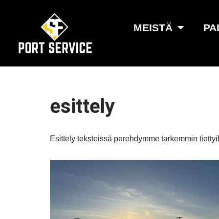
MEISTÄ
PA
Siirry
suoraan
sisältöön
esittely
Esittely teksteissä perehdymme tarkemmin tiettyi