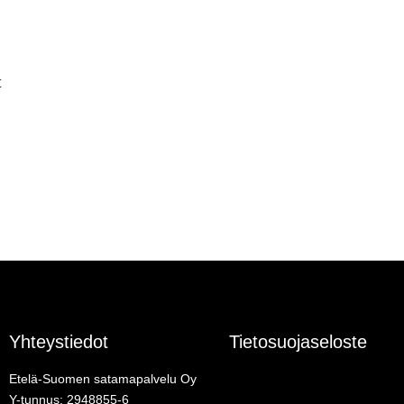
t
Yhteystiedot
Tietosuojaseloste
Etelä-Suomen satamapalvelu Oy
Y-tunnus: 2948855-6